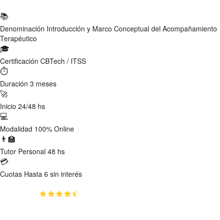
📚
Denominación
Introducción y Marco Conceptual del Acompañamiento
Terapéutico
🎓
Certificación
CBTech / ITSS
⏱
Duración
3 meses
🚀
Inicio
24/48 hs
💻
Modalidad
100% Online
👨‍🏫
Tutor
Personal 48 hs
💳
Cuotas
Hasta 6 sin interés
(4.8)
👥
38
estudiantes inscriptos