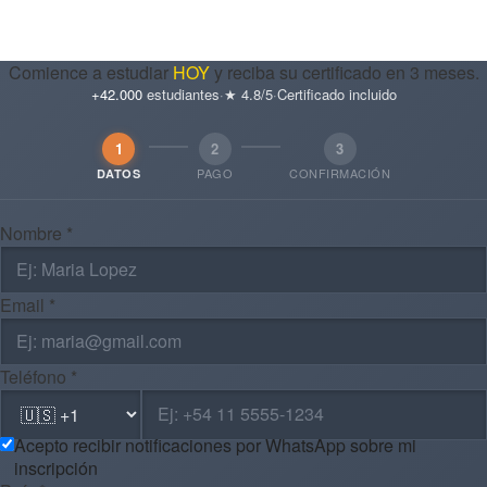
Comience a estudiar
HOY
y reciba su certificado en 3 meses.
+42.000
estudiantes
·
★ 4.8/5
·
Certificado incluido
1
2
3
PAGO
CONFIRMACIÓN
DATOS
Nombre *
Email *
Teléfono *
Acepto recibir notificaciones por WhatsApp sobre mi
inscripción