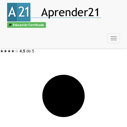
Técnico en Ventas
con diploma
ITSS / CBTech
Educación Certificada
3 meses — Inicio en 48hs
Menu
Inscribirme ahora →
★★★★☆
4.5
de 5