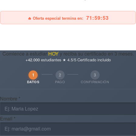
25% OFF
Envío gratis
71:59:51
🔥 Oferta especial termina en:
Comience a estudiar
HOY
y reciba su certificado en 3 meses.
+42.000
estudiantes
·
★ 4.5/5
·
Certificado incluido
1
2
3
PAGO
CONFIRMACIÓN
DATOS
Nombre *
Email *