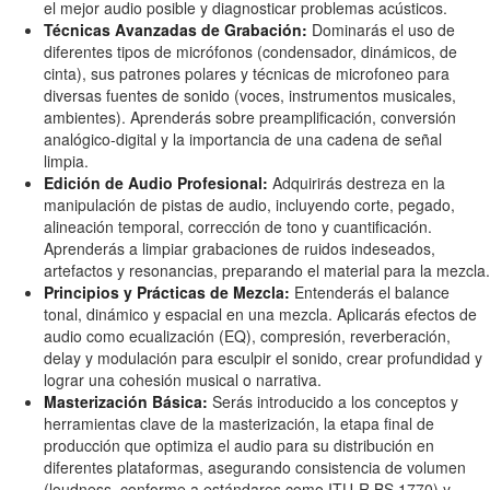
el mejor audio posible y diagnosticar problemas acústicos.
Técnicas Avanzadas de Grabación:
Dominarás el uso de
diferentes tipos de micrófonos (condensador, dinámicos, de
cinta), sus patrones polares y técnicas de microfoneo para
diversas fuentes de sonido (voces, instrumentos musicales,
ambientes). Aprenderás sobre preamplificación, conversión
analógico-digital y la importancia de una cadena de señal
limpia.
Edición de Audio Profesional:
Adquirirás destreza en la
manipulación de pistas de audio, incluyendo corte, pegado,
alineación temporal, corrección de tono y cuantificación.
Aprenderás a limpiar grabaciones de ruidos indeseados,
artefactos y resonancias, preparando el material para la mezcla.
Principios y Prácticas de Mezcla:
Entenderás el balance
tonal, dinámico y espacial en una mezcla. Aplicarás efectos de
audio como ecualización (EQ), compresión, reverberación,
delay y modulación para esculpir el sonido, crear profundidad y
lograr una cohesión musical o narrativa.
Masterización Básica:
Serás introducido a los conceptos y
herramientas clave de la masterización, la etapa final de
producción que optimiza el audio para su distribución en
diferentes plataformas, asegurando consistencia de volumen
(loudness, conforme a estándares como ITU-R BS.1770) y