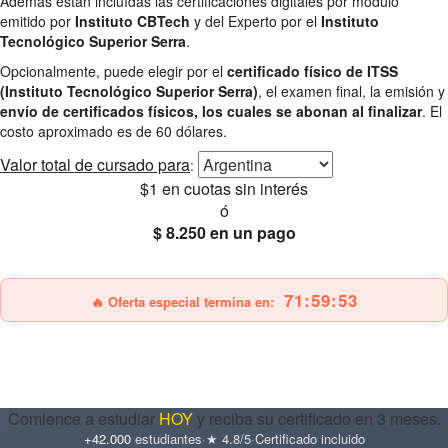
Además están incluídas las certificaciones digitales por módulo
emitido por
Instituto CBTech
y del Experto por el
Instituto
Tecnológico Superior Serra
.
Opcionalmente, puede elegir por el
certificado físico de ITSS
(Instituto Tecnológico Superior Serra)
, el examen final, la emisión y
envío de certificados físicos, los cuales se abonan al finalizar
. El
costo aproximado es de 60 dólares.
Valor total
de cursado para
:
$1
en cuotas sin interés
ó
$ 8.250
en un pago
25% OFF
Envío gratis
71:59:51
🔥 Oferta especial termina en:
Comience a estudiar
HOY
y reciba su certificado en 3 meses.
+42.000
estudiantes
·
★ 4.8/5
·
Certificado incluido