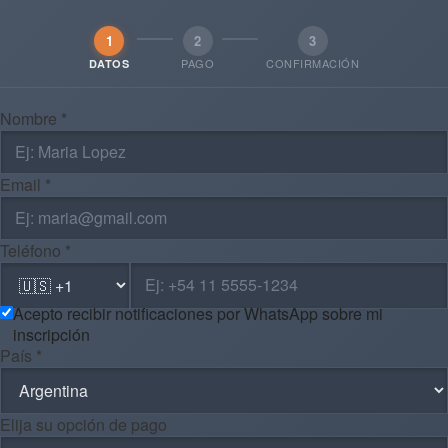
1
2
3
PAGO
CONFIRMACIÓN
DATOS
Nombre *
Email *
Teléfono *
Acepto recibir notificaciones por WhatsApp sobre mi
inscripción
País *
Elija su opción de pago