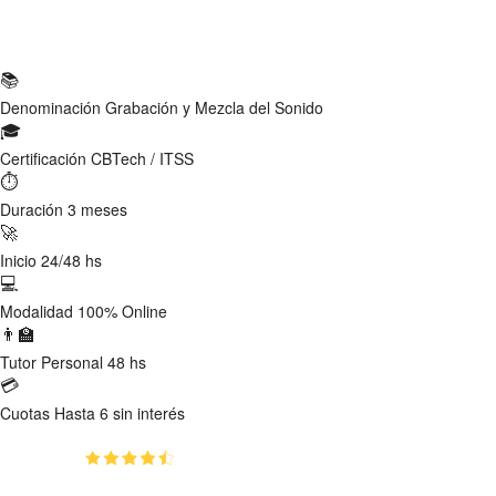
Ficha Técnica
📚
Denominación
Grabación y Mezcla del Sonido
🎓
Certificación
CBTech / ITSS
⏱
Duración
3 meses
🚀
Inicio
24/48 hs
💻
Modalidad
100% Online
👨‍🏫
Tutor
Personal 48 hs
💳
Cuotas
Hasta 6 sin interés
(4.8)
👥
621
estudiantes inscriptos