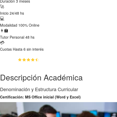
Duración
3 meses
🚀
Inicio
24/48 hs
💻
Modalidad
100% Online
👨‍🏫
Tutor
Personal 48 hs
💳
Cuotas
Hasta 6 sin interés
(4.85)
👥
1050
estudiantes inscriptos
Descripción Académica
Denominación y Estructura Curricular
Certificación: MS Office inicial (Word y Excel)