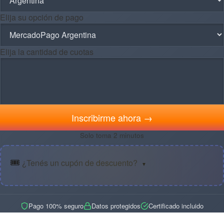
Elija su opción de pago
Elija la cantidad de cuotas
Inscribirme ahora →
Solo toma 2 minutos
🎟️
¿Tenés un cupón de descuento?
▼
Pago 100% seguro
Datos protegidos
Certificado incluido