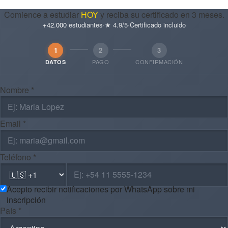
Comience a estudiar
HOY
y reciba su certificado en 3 meses.
+42.000
estudiantes
·
★ 4.9/5
·
Certificado incluido
1
2
3
PAGO
CONFIRMACIÓN
DATOS
Nombre *
Email *
Teléfono *
Acepto recibir notificaciones por WhatsApp sobre mi
inscripción
País *