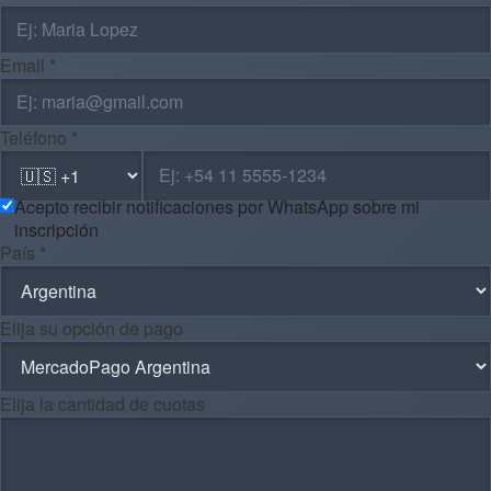
Email *
Teléfono *
Acepto recibir notificaciones por WhatsApp sobre mi
inscripción
País *
Elija su opción de pago
Elija la cantidad de cuotas