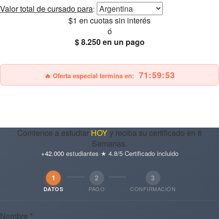
Valor total
de cursado para
:
$1
en cuotas sin interés
ó
$ 8.250
en un pago
25% OFF
Envío gratis
71:59:51
🔥 Oferta especial termina en:
Comience a estudiar
HOY
y reciba su certificado en 6
Semanas.
+42.000
estudiantes
·
★ 4.8/5
·
Certificado incluido
1
2
3
PAGO
CONFIRMACIÓN
DATOS
Nombre *