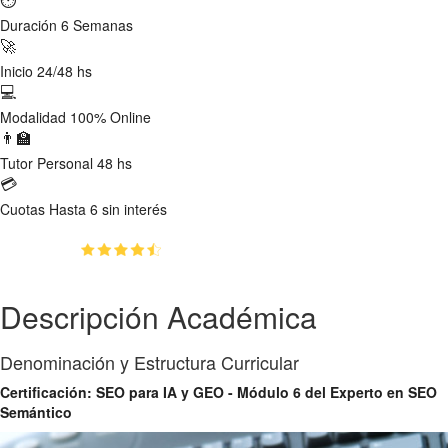
Duración
6 Semanas
🚀
Inicio
24/48 hs
💻
Modalidad
100% Online
👨‍🏫
Tutor
Personal 48 hs
💳
Cuotas
Hasta 6 sin interés
(4.8)
👥
64
estudiantes inscriptos
Descripción Académica
Denominación y Estructura Curricular
Certificación: SEO para IA y GEO - Módulo 6 del Experto en SEO
Semántico