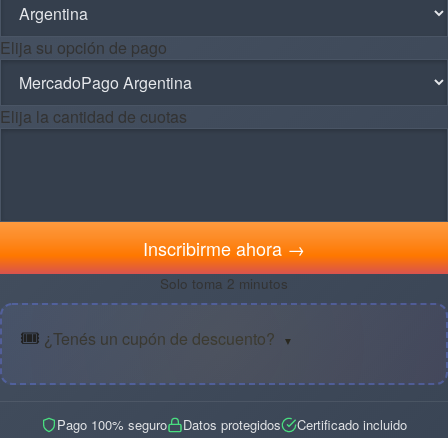
Elija su opción de pago
Elija la cantidad de cuotas
Inscribirme ahora →
Solo toma 2 minutos
🎟️
¿Tenés un cupón de descuento?
▼
Pago 100% seguro
Datos protegidos
Certificado incluido