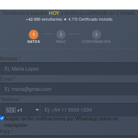
Comience a estudiar
HOY
y reciba su certificado en 3 meses.
+42.000
estudiantes
·
★ 4.7/5
·
Certificado incluido
1
2
3
PAGO
CONFIRMACIÓN
DATOS
Nombre *
Email *
Teléfono *
Acepto recibir notificaciones por WhatsApp sobre mi
inscripción
País *