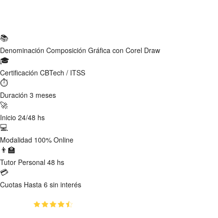
Ficha Técnica
📚
Denominación
Composición Gráfica con Corel Draw
🎓
Certificación
CBTech / ITSS
⏱
Duración
3 meses
🚀
Inicio
24/48 hs
💻
Modalidad
100% Online
👨‍🏫
Tutor
Personal 48 hs
💳
Cuotas
Hasta 6 sin interés
(4.67)
👥
2893
estudiantes inscriptos