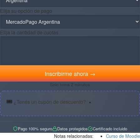
Elija su opción de pago
Elija la cantidad de cuotas
Inscribirme ahora →
Solo toma 2 minutos
🎟️
¿Tenés un cupón de descuento?
▼
Pago 100% seguro
Datos protegidos
Certificado incluido
Notas relacionadas:
Curso de Moodle