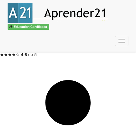
Introducción al E-Learning
con diploma
ITSS / CBTech
Educación Certificada
3 meses — Inicio en 48hs
Menu
Inscribirme ahora →
★★★★☆
4.6
de 5