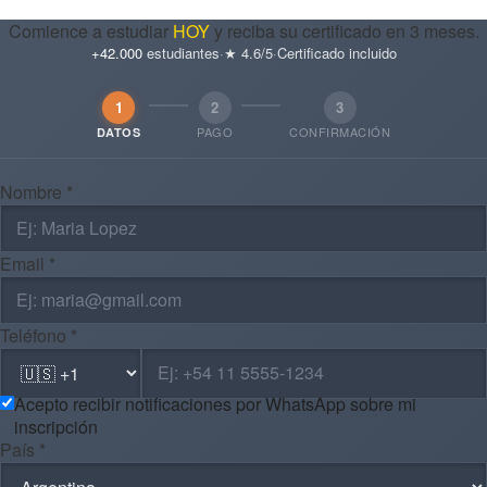
Comience a estudiar
HOY
y reciba su certificado en 3 meses.
+42.000
estudiantes
·
★ 4.6/5
·
Certificado incluido
1
2
3
PAGO
CONFIRMACIÓN
DATOS
Nombre *
Email *
Teléfono *
Acepto recibir notificaciones por WhatsApp sobre mi
inscripción
País *