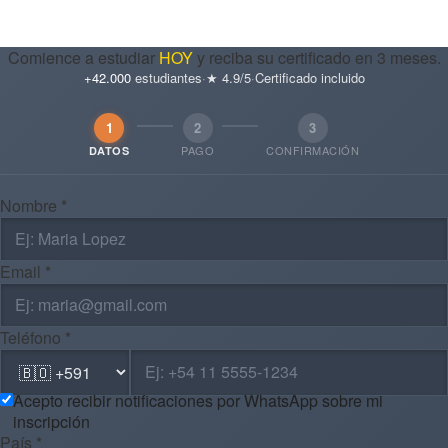
Comience a estudiar
HOY
y reciba su certificado en 3 meses.
+42.000
estudiantes
·
★ 4.9/5
·
Certificado incluido
1
2
3
PAGO
CONFIRMACIÓN
DATOS
Nombre *
Email *
Teléfono *
Acepto recibir notificaciones por WhatsApp sobre mi
inscripción
País *