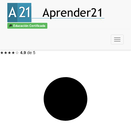
Gestión del Conocimiento
con diploma
ITSS / CBTech
Educación Certificada
3 meses — Inicio en 48hs
Menu
Inscribirme ahora →
★★★★☆
4.9
de 5