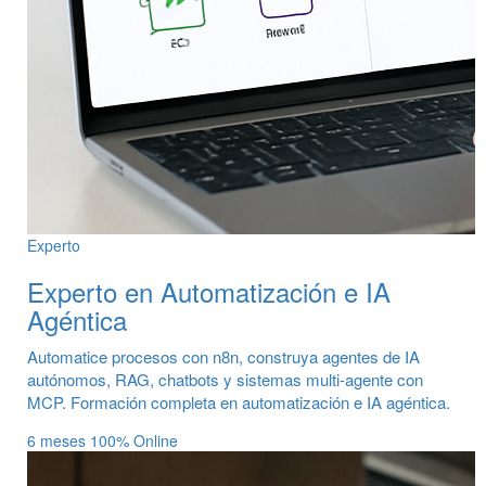
Experto
Experto en Automatización e IA
Agéntica
Automatice procesos con n8n, construya agentes de IA
autónomos, RAG, chatbots y sistemas multi-agente con
MCP. Formación completa en automatización e IA agéntica.
6 meses
100% Online