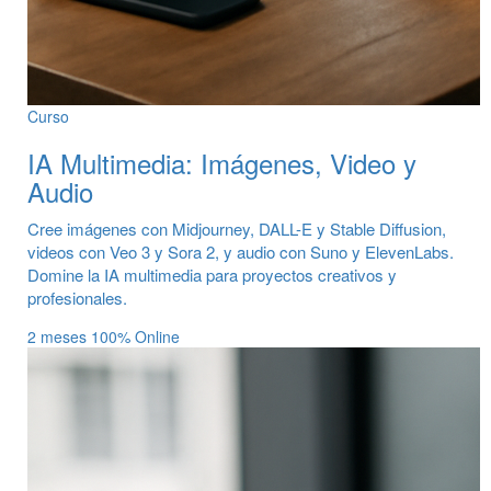
Curso
IA Multimedia: Imágenes, Video y
Audio
Cree imágenes con Midjourney, DALL-E y Stable Diffusion,
videos con Veo 3 y Sora 2, y audio con Suno y ElevenLabs.
Domine la IA multimedia para proyectos creativos y
profesionales.
2 meses
100% Online