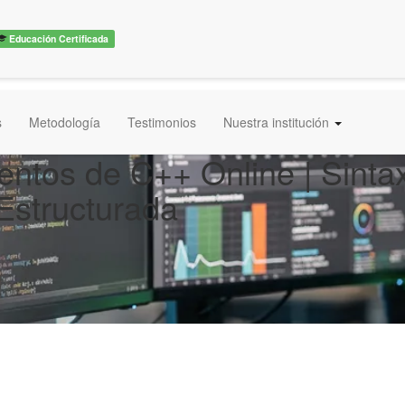
Educación Certificada
s
Metodología
Testimonios
Nuestra institución
tos de C++ Online | Sintax
Estructurada