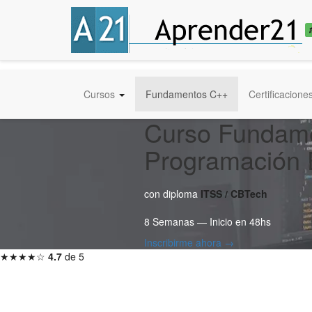
Cursos
Fundamentos C++
Certificacione
Curso Fundamen
Programación 
con diploma
ITSS / CBTech
8 Semanas — Inicio en 48hs
Inscribirme ahora →
★★★★☆
4.7
de 5