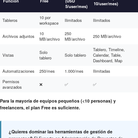
Función
Free
(USD
10/user/mes)
5/user/mes)
10 por
Tableros
Ilimitados
Ilimitados
workspace
10
250
Archivos adjuntos
250 MB/archivo
MB/archivo
MB/archivo
Tablero, Timeline,
Solo
Vistas
Solo tablero
Calendar, Table,
tablero
Dashboard, Map
Automatizaciones
250/mes
1.000/mes
Ilimitadas
Permisos
❌
✅
✅
avanzados
Para la mayoría de equipos pequeños (<10 personas) y
freelancers, el plan Free es suficiente.
¿Quieres dominar las herramientas de gestión de