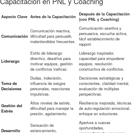
Capacitación en PNL y Coaching
Después de la Capacitación
Aspecto Clave
Antes de la Capacitación
(con PNL y Coaching)
Comunicación asertiva y
Comunicación reactiva,
persuasiva, escucha activa,
Comunicación
dificultad para persuadir,
fácil establecimiento de
malentendidos frecuentes.
rapport.
Estilo de liderazgo
Liderazgo inspirador,
directivo, desafíos para
capacidad para empoderar
Liderazgo
motivar equipos, gestión
equipos, resolución
de conflictos ineficaz.
constructiva de conflictos.
Dudas, indecisión,
Decisiones estratégicas y
Toma de
influencia de sesgos
conscientes, claridad mental,
Decisiones
personales, reacciones
evaluación de múltiples
impulsivas.
perspectivas.
Altos niveles de estrés,
Resiliencia mejorada, técnicas
Gestión del
dificultad para manejar la
de auto-regulación emocional,
Estrés
presión, agotamiento.
enfoque en soluciones.
Apertura a nuevas
Sensación de
oportunidades,
Desarrollo
estancamiento,