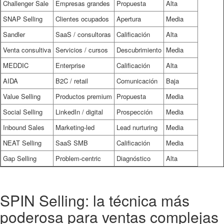
Challenger Sale
Empresas grandes
Propuesta
Alta
SNAP Selling
Clientes ocupados
Apertura
Media
Sandler
SaaS / consultoras
Calificación
Alta
Venta consultiva
Servicios / cursos
Descubrimiento
Media
MEDDIC
Enterprise
Calificación
Alta
AIDA
B2C / retail
Comunicación
Baja
Value Selling
Productos premium
Propuesta
Media
Social Selling
LinkedIn / digital
Prospección
Media
Inbound Sales
Marketing-led
Lead nurturing
Media
NEAT Selling
SaaS SMB
Calificación
Media
Gap Selling
Problem-centric
Diagnóstico
Alta
SPIN Selling: la técnica más
poderosa para ventas complejas