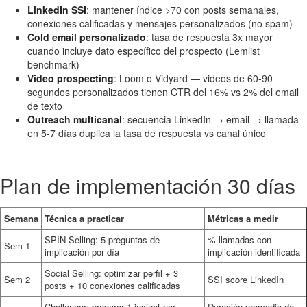
LinkedIn SSI
: mantener índice >70 con posts semanales,
conexiones calificadas y mensajes personalizados (no spam)
Cold email personalizado
: tasa de respuesta 3x mayor
cuando incluye dato específico del prospecto (Lemlist
benchmark)
Video prospecting
: Loom o Vidyard — videos de 60-90
segundos personalizados tienen CTR del 16% vs 2% del email
de texto
Outreach multicanal
: secuencia LinkedIn → email → llamada
en 5-7 días duplica la tasa de respuesta vs canal único
Plan de implementación 30 días
Semana
Técnica a practicar
Métricas a medir
SPIN Selling: 5 preguntas de
% llamadas con
Sem 1
implicación por día
implicación identificada
Social Selling: optimizar perfil + 3
Sem 2
SSI score LinkedIn
posts + 10 conexiones calificadas
Challenger: preparar 1 insight por
Duración promedio de