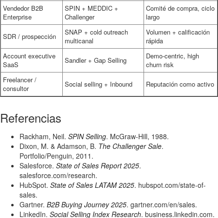
Vendedor B2B
SPIN + MEDDIC +
Comité de compra, ciclo
Enterprise
Challenger
largo
SNAP + cold outreach
Volumen + calificación
SDR / prospección
multicanal
rápida
Account executive
Demo-centric, high
Sandler + Gap Selling
SaaS
churn risk
Freelancer /
Social selling + Inbound
Reputación como activo
consultor
Referencias
Rackham, Neil.
SPIN Selling
. McGraw-Hill, 1988.
Dixon, M. & Adamson, B.
The Challenger Sale
.
Portfolio/Penguin, 2011.
Salesforce.
State of Sales Report 2025
.
salesforce.com/research.
HubSpot.
State of Sales LATAM 2025
. hubspot.com/state-of-
sales.
Gartner.
B2B Buying Journey 2025
. gartner.com/en/sales.
LinkedIn.
Social Selling Index Research
. business.linkedin.com.