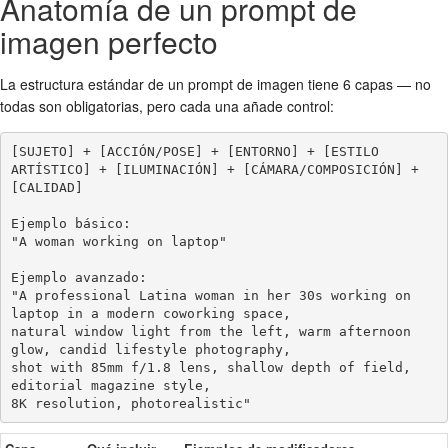
Anatomía de un prompt de
imagen perfecto
La estructura estándar de un prompt de imagen tiene 6 capas — no
todas son obligatorias, pero cada una añade control:
[SUJETO] + [ACCIÓN/POSE] + [ENTORNO] + [ESTILO 
ARTÍSTICO] + [ILUMINACIÓN] + [CÁMARA/COMPOSICIÓN] + 
[CALIDAD]

Ejemplo básico:

"A woman working on laptop"

Ejemplo avanzado:

"A professional Latina woman in her 30s working on 
laptop in a modern coworking space,

natural window light from the left, warm afternoon 
glow, candid lifestyle photography,

shot with 85mm f/1.8 lens, shallow depth of field, 
editorial magazine style,

8K resolution, photorealistic"