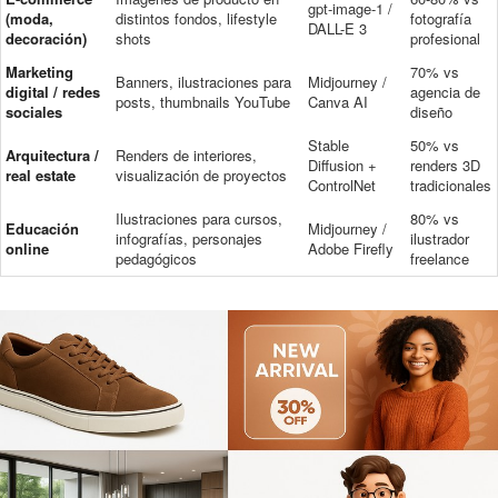
gpt-image-1 /
(moda,
distintos fondos, lifestyle
fotografía
DALL-E 3
decoración)
shots
profesional
Marketing
70% vs
Banners, ilustraciones para
Midjourney /
digital / redes
agencia de
posts, thumbnails YouTube
Canva AI
sociales
diseño
Stable
50% vs
Arquitectura /
Renders de interiores,
Diffusion +
renders 3D
real estate
visualización de proyectos
ControlNet
tradicionales
Ilustraciones para cursos,
80% vs
Educación
Midjourney /
infografías, personajes
ilustrador
online
Adobe Firefly
pedagógicos
freelance