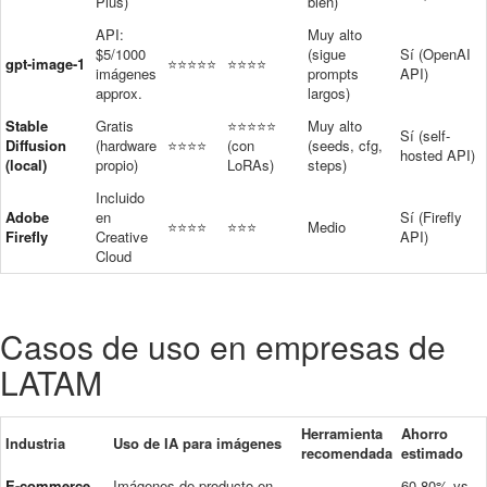
Plus)
bien)
API:
Muy alto
$5/1000
(sigue
Sí (OpenAI
gpt-image-1
⭐⭐⭐⭐⭐
⭐⭐⭐⭐
imágenes
prompts
API)
approx.
largos)
Stable
Gratis
⭐⭐⭐⭐⭐
Muy alto
Sí (self-
Diffusion
(hardware
⭐⭐⭐⭐
(con
(seeds, cfg,
hosted API)
(local)
propio)
LoRAs)
steps)
Incluido
Adobe
en
Sí (Firefly
⭐⭐⭐⭐
⭐⭐⭐
Medio
Firefly
Creative
API)
Cloud
Casos de uso en empresas de
LATAM
Herramienta
Ahorro
Industria
Uso de IA para imágenes
recomendada
estimado
E-commerce
Imágenes de producto en
60-80% vs