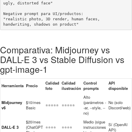
ugly, distorted face"

Negative prompt para UI/productos:

"realistic photo, 3D render, human faces, 
handwriting, shadows on product"
Comparativa: Midjourney vs
DALL-E 3 vs Stable Diffusion vs
gpt-image-1
Calidad
Calidad
Control
API
Herramienta
Precio
foto
ilustración
prompts
disponible
Alto
Midjourney
$10/mes
(parámetros -
No (solo
⭐⭐⭐⭐⭐
⭐⭐⭐⭐⭐
v6
Basic
-ar, --style, --
Discord/web)
no)
$20/mes
Medio (sigue
Sí (OpenAI
DALL-E 3
(ChatGPT
⭐⭐⭐⭐
⭐⭐⭐⭐
instrucciones
API)