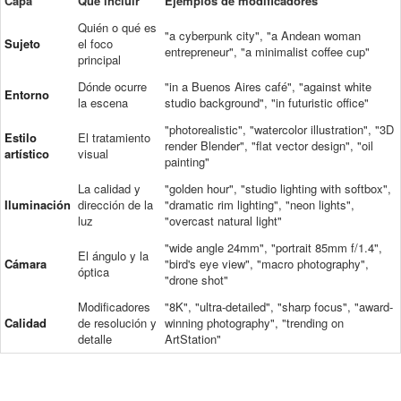
Capa
Qué incluir
Ejemplos de modificadores
Quién o qué es
"a cyberpunk city", "a Andean woman
Sujeto
el foco
entrepreneur", "a minimalist coffee cup"
principal
Dónde ocurre
"in a Buenos Aires café", "against white
Entorno
la escena
studio background", "in futuristic office"
"photorealistic", "watercolor illustration", "3D
Estilo
El tratamiento
render Blender", "flat vector design", "oil
artístico
visual
painting"
La calidad y
"golden hour", "studio lighting with softbox",
Iluminación
dirección de la
"dramatic rim lighting", "neon lights",
luz
"overcast natural light"
"wide angle 24mm", "portrait 85mm f/1.4",
El ángulo y la
Cámara
"bird's eye view", "macro photography",
óptica
"drone shot"
Modificadores
"8K", "ultra-detailed", "sharp focus", "award-
Calidad
de resolución y
winning photography", "trending on
detalle
ArtStation"