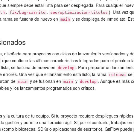
 que siempre debe estar lista para ser desplegada. Para cualquier nuev
,
,
). Una vez qu
th
fix/bug-carrito
seo/optimizacion-titulos
 la rama se fusiona de nuevo en
y se despliega de inmediato. Esta
main
sionados
a, diseñada para proyectos con ciclos de lanzamiento versionados y def
(que contiene las últimas características integradas para el próximo 
 lista, se fusiona de nuevo en
. Para preparar un lanzamient
develop
de errores. Una vez que el lanzamiento está listo, la rama
se 
release
furcan de
y se fusionan en
y
. Aunque es más co
main
main
develop
bles y los lanzamientos programados son críticos.
y la cultura de tu equipo. Si tu proyecto requiere despliegues rápidos 
e gestión y permite una iteración ágil. Si, por el contrario, trabajas 
 (como bibliotecas, SDKs o aplicaciones de escritorio), GitFlow puede 