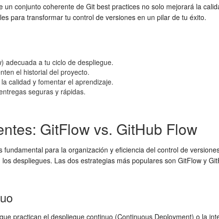
de un conjunto coherente de
Git best practices
no solo mejorará la calid
ales para transformar tu
control de versiones
en un pilar de tu éxito.
w
) adecuada a tu ciclo de despliegue.
n el historial del proyecto.
la calidad y fomentar el aprendizaje.
 entregas seguras y rápidas.
ientes: GitFlow vs. GitHub Flow
s fundamental para la organización y eficiencia del
control de versione
an los despliegues. Las dos estrategias más populares son GitFlow y G
nuo
 que practican el despliegue continuo (Continuous Deployment) o la int