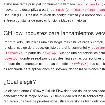
existe una rama principal (comúnmente llamada
o
)
main
master
nueva rama descriptiva a partir de
(ej.,
main
feature/login-oau
Request (PR). Tras una revisión de código exitosa y la aprobación,
entrega constante de nuevas funcionalidades y mejoras.
GitFlow: robustez para lanzamientos ver
Por otro lado, GitFlow es una estrategia más estructurada y complej
refleja el código de producción listo para el lanzamiento) y
develop
(
) a partir de
. Cuando una característica está
feature/*
develop
, donde se realizan los ajustes finales y las correcciones 
develop
producción se manejan con ramas de hotfix (
) que se bi
hotfix/*
es adecuada para aplicaciones de software donde las versiones esta
¿Cuál elegir?
La elección entre GitFlow y GitHub Flow depende de las necesidades 
generalmente la mejor opción. Su simplicidad reduce la sobrecarga d
requieren una fase de pruebas exhaustiva y versiones bien definidas