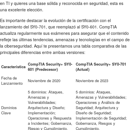
en TI y quieres una base sólida y reconocida en seguridad, esta es
una excelente elección.
Es importante destacar la evolución de la certificación con el
lanzamiento del SY0-701, que reemplazó al SY0-601. CompTIA
actualiza regularmente sus exámenes para asegurar que el contenido
refleje las últimas tendencias, amenazas y tecnologías en el campo de
la ciberseguridad. Aquí te presentamos una tabla comparativa de las
principales diferencias entre ambas versiones:
CompTIA Security+ SY0-
CompTIA Security+ SY0-701
Característica
601 (Predecesor)
(Actual)
Fecha de
Noviembre de 2020
Noviembre de 2023
Lanzamiento
5 dominios: Ataques,
5 dominios: Ataques,
Amenazas y
Amenazas y Vulnerabilidades;
Vulnerabilidades;
Operaciones y Análisis de
Dominios
Arquitectura y Diseño;
Seguridad; Arquitectura y
Clave
Implementación;
Diseño de Seguridad;
Operaciones y Respuesta
Implementación de Seguridad;
a Incidentes; Gobernanza,
Gobernanza, Riesgos y
Riesgo y Cumplimiento.
Cumplimiento.