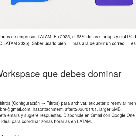
illones de empresas LATAM. En 2025, el 68% de las startups y el 41%
LATAM 2025). Saber usarlo bien — más allá de abrir un correo — es un
Workspace que debes dominar
iltros (Configuración → Filtros) para archivar, etiquetar o reenviar me
re@gmail.com, has:attachment, after:2026/01/01, larger:5MB.
leta emails y sugiere respuestas. Disponible en Gmail con Google One
. Ideal para coordinar zonas horarias en LATAM.