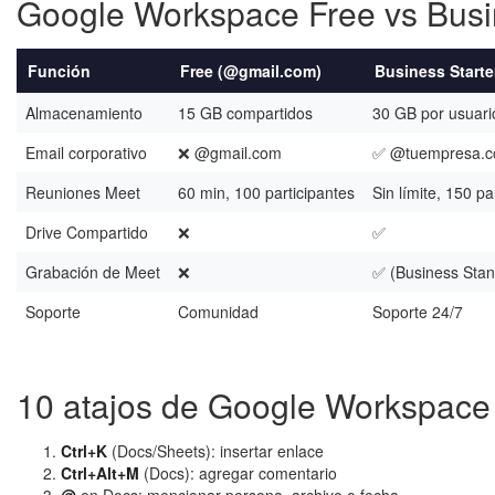
Google Workspace Free vs Busin
Función
Free (@gmail.com)
Business Starte
Almacenamiento
15 GB compartidos
30 GB por usuari
Email corporativo
❌ @gmail.com
✅ @tuempresa.
Reuniones Meet
60 min, 100 participantes
Sin límite, 150 pa
Drive Compartido
❌
✅
Grabación de Meet
❌
✅ (Business Sta
Soporte
Comunidad
Soporte 24/7
10 atajos de Google Workspace
Ctrl+K
(Docs/Sheets): insertar enlace
Ctrl+Alt+M
(Docs): agregar comentario