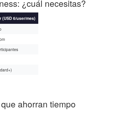
ess: ¿cuál necesitas?
r (USD 6/user/mes)
o
com
rticipantes
ndard+)
 que ahorran tiempo