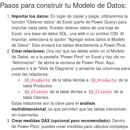
Pasos para construir tu Modelo de Datos:
Importar los datos:
En lugar de copiar y pegar, utilizaremos la
función "Obtener datos" de Excel (parte de Power Query) para
importar cada tabla. Puedes obtener datos de una hoja de
Excel, una base de datos SQL, una web o un archivo CSV. Al
importar, selecciona la opción "Agregar estos datos al Modelo
de Datos". Esto enviará tus tablas directamente a Power Pivot.
Crear relaciones:
Una vez que las tablas estén en el Modelo
de Datos, ve a la pestaña "Power Pivot" en Excel y haz clic en
"Administrar". Se abrirá la ventana de Power Pivot. Aquí,
puedes ir a la "Vista de Diagrama" y arrastrar las columnas para
crear las relaciones:
de la tabla Ventas a
de la
ID_Producto
ID_Producto
tabla Productos.
de la tabla Ventas a
de la
ID_Cliente
ID_Cliente
tabla Clientes.
Estas relaciones son la clave para el
análisis
multidimensional
, ya que permiten que las tablas interactúen
sin fusionarlas.
Crear medidas DAX (opcional pero recomendado):
Dentro
de Power Pivot, puedes crear medidas para cálculos complejos.