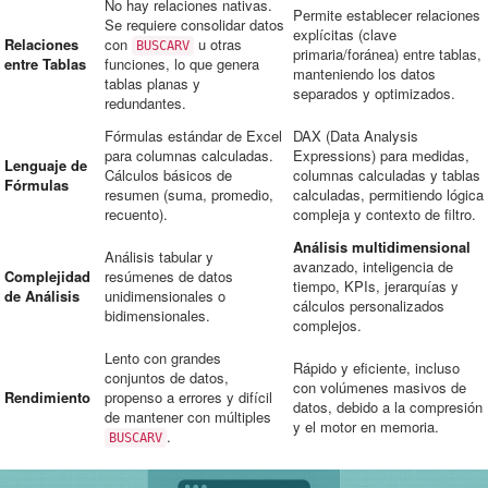
No hay relaciones nativas.
Permite establecer relaciones
Se requiere consolidar datos
explícitas (clave
Relaciones
con
u otras
BUSCARV
primaria/foránea) entre tablas,
entre Tablas
funciones, lo que genera
manteniendo los datos
tablas planas y
separados y optimizados.
redundantes.
Fórmulas estándar de Excel
DAX (Data Analysis
para columnas calculadas.
Expressions) para medidas,
Lenguaje de
Cálculos básicos de
columnas calculadas y tablas
Fórmulas
resumen (suma, promedio,
calculadas, permitiendo lógica
recuento).
compleja y contexto de filtro.
Análisis multidimensional
Análisis tabular y
avanzado, inteligencia de
Complejidad
resúmenes de datos
tiempo, KPIs, jerarquías y
de Análisis
unidimensionales o
cálculos personalizados
bidimensionales.
complejos.
Lento con grandes
Rápido y eficiente, incluso
conjuntos de datos,
con volúmenes masivos de
Rendimiento
propenso a errores y difícil
datos, debido a la compresión
de mantener con múltiples
y el motor en memoria.
.
BUSCARV