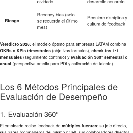
olvidado
desarrollo concreto
Recency bias (solo
Requiere disciplina y
Riesgo
se recuerda el último
cultura de feedback
mes)
Veredicto 2026:
el modelo óptimo para empresas LATAM combina
OKRs o KPIs trimestrales
(objetivos formales),
check-ins 1:1
mensuales
(seguimiento continuo) y
evaluación 360° semestral o
anual
(perspectiva amplia para PDI y calibración de talento).
Los 6 Métodos Principales de
Evaluación de Desempeño
1. Evaluación 360°
El empleado recibe feedback de
múltiples fuentes
: su jefe directo,
sus pares (compañeros del mismo nivel), sus colaboradores directos