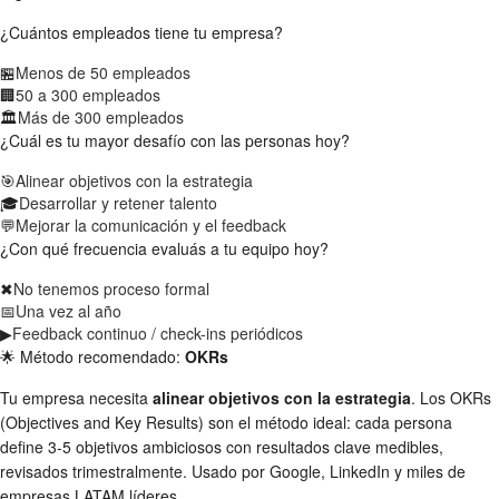
¿Cuántos empleados tiene tu empresa?
🏪
Menos de 50 empleados
🏢
50 a 300 empleados
🏛
Más de 300 empleados
¿Cuál es tu mayor desafío con las personas hoy?
🎯
Alinear objetivos con la estrategia
🎓
Desarrollar y retener talento
💬
Mejorar la comunicación y el feedback
¿Con qué frecuencia evaluás a tu equipo hoy?
✖
No tenemos proceso formal
📅
Una vez al año
▶
Feedback continuo / check-ins periódicos
🌟 Método recomendado:
OKRs
Tu empresa necesita
alinear objetivos con la estrategia
. Los OKRs
(Objectives and Key Results) son el método ideal: cada persona
define 3-5 objetivos ambiciosos con resultados clave medibles,
revisados trimestralmente. Usado por Google, LinkedIn y miles de
empresas LATAM líderes.