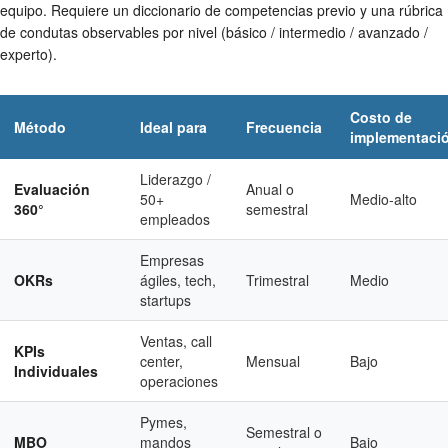
equipo. Requiere un diccionario de competencias previo y una rúbrica
de condutas observables por nivel (básico / intermedio / avanzado /
experto).
Costo de
Método
Ideal para
Frecuencia
implementaci
Liderazgo /
Evaluación
Anual o
50+
Medio-alto
360°
semestral
empleados
Empresas
OKRs
ágiles, tech,
Trimestral
Medio
startups
Ventas, call
KPIs
center,
Mensual
Bajo
Individuales
operaciones
Pymes,
Semestral o
MBO
mandos
Bajo