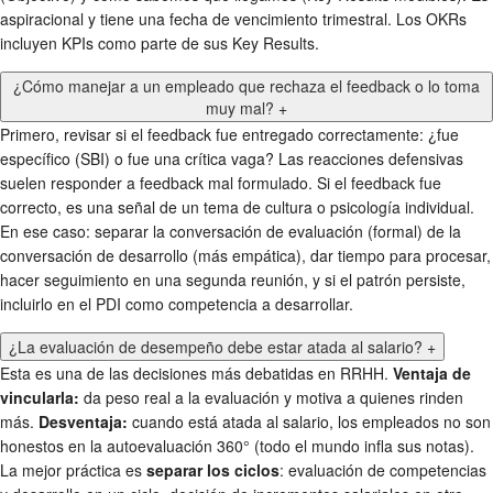
aspiracional y tiene una fecha de vencimiento trimestral. Los OKRs
incluyen KPIs como parte de sus Key Results.
¿Cómo manejar a un empleado que rechaza el feedback o lo toma
muy mal?
+
Primero, revisar si el feedback fue entregado correctamente: ¿fue
específico (SBI) o fue una crítica vaga? Las reacciones defensivas
suelen responder a feedback mal formulado. Si el feedback fue
correcto, es una señal de un tema de cultura o psicología individual.
En ese caso: separar la conversación de evaluación (formal) de la
conversación de desarrollo (más empática), dar tiempo para procesar,
hacer seguimiento en una segunda reunión, y si el patrón persiste,
incluirlo en el PDI como competencia a desarrollar.
¿La evaluación de desempeño debe estar atada al salario?
+
Esta es una de las decisiones más debatidas en RRHH.
Ventaja de
vincularla:
da peso real a la evaluación y motiva a quienes rinden
más.
Desventaja:
cuando está atada al salario, los empleados no son
honestos en la autoevaluación 360° (todo el mundo infla sus notas).
La mejor práctica es
separar los ciclos
: evaluación de competencias