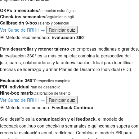
OKRs trimestrales
Alineación estratégica
Check-ins semanales
Seguimiento ágil
Calibración 9-box
Talento y potencial
Ver Curso de RRHH →
Reiniciar quiz
🌟 Método recomendado:
Evaluación 360°
Para
desarrollar y retener talento
en empresas medianas o grandes,
la evaluación 360° es la más completa: combina la perspectiva del
jefe, pares, colaboradores y la autoevaluación. Ideal para identificar
brechas de liderazgo y armar Planes de Desarrollo Individual (PDI).
Evaluación 360°
Perspectiva completa
PDI individual
Plan de desarrollo
Nine-box matrix
Calibración de talento
Ver Curso de RRHH →
Reiniciar quiz
🌟 Método recomendado:
Feedback Continuo
Si el desafío es la
comunicación y el feedback
, el modelo de
feedback continuo con check-ins semanales o quincenales supera con
creces la evaluación anual tradicional. Combina el modelo SBI para