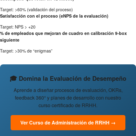
Target: >60% (validación del proceso)
Satisfacción con el proceso (eNPS de la evaluación)
Target: NPS > +20
% de empleados que mejoran de cuadro en calibración 9-box
siguiente
Target: >30% de “enigmas”
🎓 Domina la Evaluación de Desempeño
Aprende a diseñar procesos de evaluación, OKRs,
feedback 360° y planes de desarrollo con nuestro
curso certificado de RRHH.
Ver Curso de Administración de RRHH →