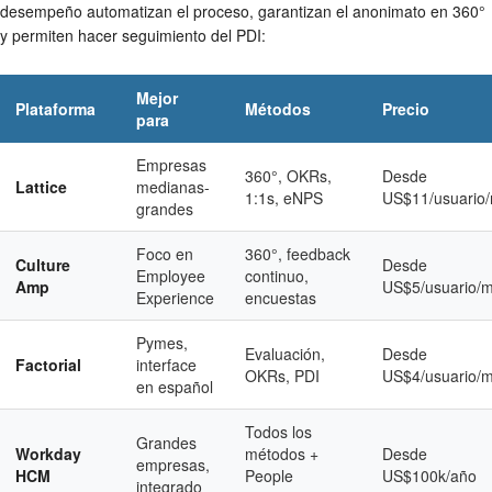
desempeño automatizan el proceso, garantizan el anonimato en 360°
y permiten hacer seguimiento del PDI:
Mejor
Plataforma
Métodos
Precio
para
Empresas
360°, OKRs,
Desde
Lattice
medianas-
1:1s, eNPS
US$11/usuario
grandes
Foco en
360°, feedback
Culture
Desde
Employee
continuo,
Amp
US$5/usuario/
Experience
encuestas
Pymes,
Evaluación,
Desde
Factorial
interface
OKRs, PDI
US$4/usuario/
en español
Todos los
Grandes
Workday
métodos +
Desde
empresas,
HCM
People
US$100k/año
integrado