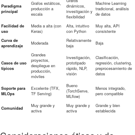
Grafos
Grafos estáticos,
Machine Learning
Paradigma
dinámicos,
producción a
tradicional, análisis
principal
investigación y
escala
de datos
flexibilidad
Facilidad de
Media a alta (con
Alta, intuitivo
Muy alta, API
uso
Keras)
con Python
consistente
Curva de
Relativamente
Moderada
Baja
aprendizaje
baja
Grandes
Investigación,
Clasificación,
proyectos,
Casos de uso
prototipado
regresión, clustering,
despliegue en
típicos
rápido, NLP,
preprocesamiento de
producción,
visión
datos
móviles
Bueno
Soporte para
Excelente (TFX,
Menos integrado,
(TorchServe,
MLOps
TF Serving)
pero compatible
MLflow)
Muy grande y
Muy grande y
Grande y bien
Comunidad
activa
activa
establecida