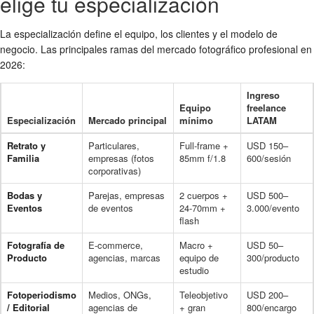
elige tu especialización
La especialización define el equipo, los clientes y el modelo de
negocio. Las principales ramas del mercado fotográfico profesional en
2026:
Ingreso
Equipo
freelance
Especialización
Mercado principal
mínimo
LATAM
Retrato y
Particulares,
Full-frame +
USD 150–
Familia
empresas (fotos
85mm f/1.8
600/sesión
corporativas)
Bodas y
Parejas, empresas
2 cuerpos +
USD 500–
Eventos
de eventos
24-70mm +
3.000/evento
flash
Fotografía de
E-commerce,
Macro +
USD 50–
Producto
agencias, marcas
equipo de
300/producto
estudio
Fotoperiodismo
Medios, ONGs,
Teleobjetivo
USD 200–
/ Editorial
agencias de
+ gran
800/encargo