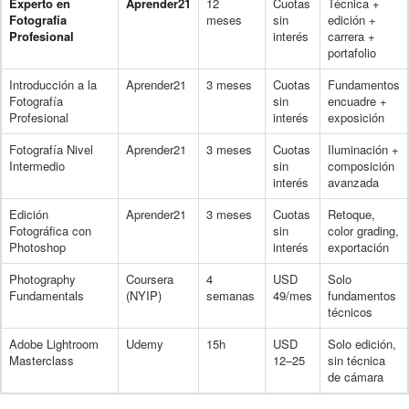
Experto en
Aprender21
12
Cuotas
Técnica +
Fotografía
meses
sin
edición +
Profesional
interés
carrera +
portafolio
Introducción a la
Aprender21
3 meses
Cuotas
Fundamentos
Fotografía
sin
encuadre +
Profesional
interés
exposición
Fotografía Nivel
Aprender21
3 meses
Cuotas
Iluminación +
Intermedio
sin
composición
interés
avanzada
Edición
Aprender21
3 meses
Cuotas
Retoque,
Fotográfica con
sin
color grading,
Photoshop
interés
exportación
Photography
Coursera
4
USD
Solo
Fundamentals
(NYIP)
semanas
49/mes
fundamentos
técnicos
Adobe Lightroom
Udemy
15h
USD
Solo edición,
Masterclass
12–25
sin técnica
de cámara