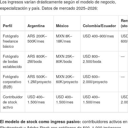
Los ingresos varían drásticamente según el modelo de negocio,
especialización y país. Datos de mercado 2025–2026:
Rem
Perfil
Argentina
México
Colombia/Ecuador
(st
Fotógrafo
ARS 200K–
MXN 8K–
USD 400–900/mes
USD
freelance
500K/mes
18K/mes
600
básico
Fotógrafo
ARS 800K–
MXN 25K–
USD 800–
—
de bodas
2M/boda
80K/boda
2.500/boda
establecido
Fotógrafo
ARS 500K–
MXN 20K–
USD 600–
—
corporativo
1.2M/proyecto
60K/proyecto
2.000/proyecto
(B2B)
Contribuidor
USD 400–
USD 400–
USD 400–
USD
de stock
1.500/mes
1.500/mes
1.500/mes
2.0
activo
El modelo de stock como ingreso pasivo:
contribuidores activos en
Shutterstock y Adobe Stock con catálogos de 500–1.000 imágenes