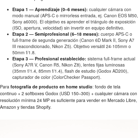
Etapa 1 — Aprendizaje (0–6 meses):
cualquier cámara con
modo manual (APS-C o mirrorless entrada, ej. Canon EOS M50,
Sony a6000). El objetivo es aprender el triángulo de exposición
(ISO, apertura, velocidad) sin invertir en equipo definitivo.
Etapa 2 — Semiprofesional (6–18 meses):
cuerpo APS-C o
full-frame de segunda generación (Canon 6D Mark II, Sony A7
III reacondicionado, Nikon Z5). Objetivo versátil 24-105mm o
50mm f/1.8.
Etapa 3 — Profesional establecido:
sistema full-frame actual
(Sony A7R V, Canon R5, Nikon Z8), lentes fijas luminosas
(35mm f/1.4, 85mm f/1.4), flash de estudio (Godox AD200),
capturador de color (ColorChecker Passport).
Para
fotografía de producto en home studio
: fondo de tela
continuo + 2 softboxes Godox (USD 150–300) + cualquier cámara con
resolución mínima 24 MP es suficiente para vender en Mercado Libre,
Amazon y tiendas Shopify.