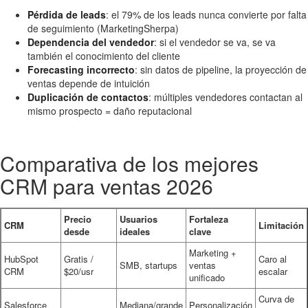
Pérdida de leads
: el 79% de los leads nunca convierte por falta
de seguimiento (MarketingSherpa)
Dependencia del vendedor
: si el vendedor se va, se va
también el conocimiento del cliente
Forecasting incorrecto
: sin datos de pipeline, la proyección de
ventas depende de intuición
Duplicación de contactos
: múltiples vendedores contactan al
mismo prospecto = daño reputacional
Comparativa de los mejores
CRM para ventas 2026
Precio
Usuarios
Fortaleza
CRM
Limitación
desde
ideales
clave
Marketing +
HubSpot
Gratis /
Caro al
SMB, startups
ventas
CRM
$20/usr
escalar
unificado
Curva de
Salesforce
Mediana/grande
Personalización