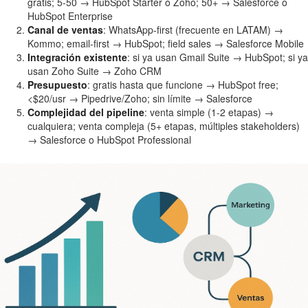
gratis; 5-50 → HubSpot Starter o Zoho; 50+ → Salesforce o
HubSpot Enterprise
Canal de ventas
: WhatsApp-first (frecuente en LATAM) →
Kommo; email-first → HubSpot; field sales → Salesforce Mobile
Integración existente
: si ya usan Gmail Suite → HubSpot; si ya
usan Zoho Suite → Zoho CRM
Presupuesto
: gratis hasta que funcione → HubSpot free;
<$20/usr → Pipedrive/Zoho; sin límite → Salesforce
Complejidad del pipeline
: venta simple (1-2 etapas) →
cualquiera; venta compleja (5+ etapas, múltiples stakeholders)
→ Salesforce o HubSpot Professional