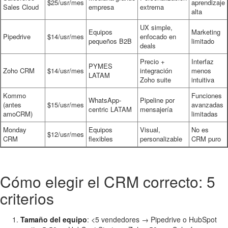
$25/usr/mes
aprendizaje
Sales Cloud
empresa
extrema
alta
UX simple,
Equipos
Marketing
Pipedrive
$14/usr/mes
enfocado en
pequeños B2B
limitado
deals
Precio +
Interfaz
PYMES
Zoho CRM
$14/usr/mes
integración
menos
LATAM
Zoho suite
intuitiva
Kommo
Funciones
WhatsApp-
Pipeline por
(antes
$15/usr/mes
avanzadas
centric LATAM
mensajería
amoCRM)
limitadas
Monday
Equipos
Visual,
No es
$12/usr/mes
CRM
flexibles
personalizable
CRM puro
Cómo elegir el CRM correcto: 5
criterios
Tamaño del equipo
: <5 vendedores → Pipedrive o HubSpot