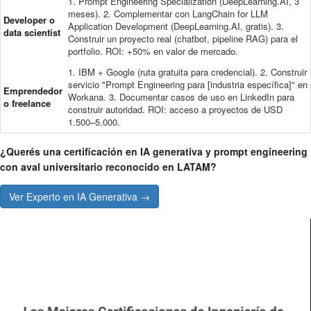
1. Prompt Engineering Specialization (DeepLearning.AI, 3
meses). 2. Complementar con LangChain for LLM
Developer o
Application Development (DeepLearning.AI, gratis). 3.
data scientist
Construir un proyecto real (chatbot, pipeline RAG) para el
portfolio. ROI: +50% en valor de mercado.
1. IBM + Google (ruta gratuita para credencial). 2. Construir
servicio "Prompt Engineering para [industria específica]" en
Emprendedor
Workana. 3. Documentar casos de uso en LinkedIn para
o freelance
construir autoridad. ROI: acceso a proyectos de USD
1.500–5.000.
¿Querés una certificación en IA generativa y prompt engineering
con aval universitario reconocido en LATAM?
Ver Experto en IA Generativa →