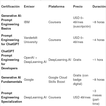
Certificación
Emisor
Plataforma
Precio
Duración
Generative AI:
USD 0–
Prompt
IBM
Coursera
49/mes
~8 horas
Engineering
(suscripción)
Basics
Prompt
Vanderbilt
USD 0–
Engineering
Coursera
~4 horas
University
49/mes
for ChatGPT
ChatGPT
Prompt
OpenAI +
Engineering
DeepLearning.AI
Gratis
~1 hora
DeepLearning.AI
for
Developers
Gratis (con
Generative AI
Google Cloud
Google
badge
~8 horas
Fundamentals
Skills Boost
digital)
~3
Prompt
meses
Engineering
DeepLearning.AI
Coursera
USD 49/mes
(part-
Specialization
time)