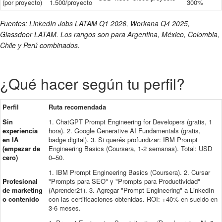
(por proyecto)
1.500/proyecto
300%
Fuentes: LinkedIn Jobs LATAM Q1 2026, Workana Q4 2025,
Glassdoor LATAM. Los rangos son para Argentina, México, Colombia,
Chile y Perú combinados.
¿Qué hacer según tu perfil?
Perfil
Ruta recomendada
Sin
1. ChatGPT Prompt Engineering for Developers (gratis, 1
experiencia
hora). 2. Google Generative AI Fundamentals (gratis,
en IA
badge digital). 3. Si querés profundizar: IBM Prompt
(empezar de
Engineering Basics (Coursera, 1-2 semanas). Total: USD
cero)
0–50.
1. IBM Prompt Engineering Basics (Coursera). 2. Cursar
Profesional
"Prompts para SEO" y "Prompts para Productividad"
de marketing
(Aprender21). 3. Agregar "Prompt Engineering" a LinkedIn
o contenido
con las certificaciones obtenidas. ROI: +40% en sueldo en
3-6 meses.