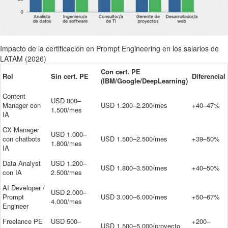
Impacto de la certificación en Prompt Engineering en los salarios de
LATAM (2026)
Con cert. PE
Rol
Sin cert. PE
Diferencial
(IBM/Google/DeepLearning)
Content
USD 800–
Manager con
USD 1.200–2.200/mes
+40–47%
1.500/mes
IA
CX Manager
USD 1.000–
con chatbots
USD 1.500–2.500/mes
+39–50%
1.800/mes
IA
Data Analyst
USD 1.200–
USD 1.800–3.500/mes
+40–50%
con IA
2.500/mes
AI Developer /
USD 2.000–
Prompt
USD 3.000–6.000/mes
+50–67%
4.000/mes
Engineer
Freelance PE
USD 500–
+200–
USD 1.500–5.000/proyecto