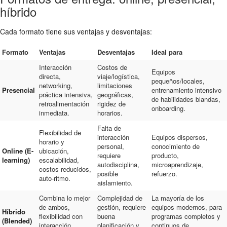
híbrido
Cada formato tiene sus ventajas y desventajas:
Formato
Ventajas
Desventajas
Ideal para
Interacción
Costos de
Equipos
directa,
viaje/logística,
pequeños/locales,
networking,
limitaciones
Presencial
entrenamiento intensivo
práctica intensiva,
geográficas,
de habilidades blandas,
retroalimentación
rigidez de
onboarding.
inmediata.
horarios.
Falta de
Flexibilidad de
interacción
Equipos dispersos,
horario y
personal,
conocimiento de
Online (E-
ubicación,
requiere
producto,
learning)
escalabilidad,
autodisciplina,
microaprendizaje,
costos reducidos,
posible
refuerzo.
auto-ritmo.
aislamiento.
Combina lo mejor
Complejidad de
La mayoría de los
de ambos,
gestión, requiere
equipos modernos, para
Híbrido
flexibilidad con
buena
programas completos y
(Blended)
interacción,
planificación y
continuos de